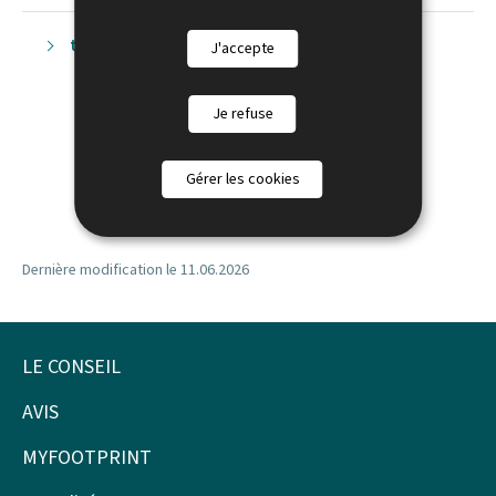
temp
J'accepte
Je refuse
Gérer les cookies
Dernière modification le
11.06.2026
LE CONSEIL
Pied
de
AVIS
page
MYFOOTPRINT