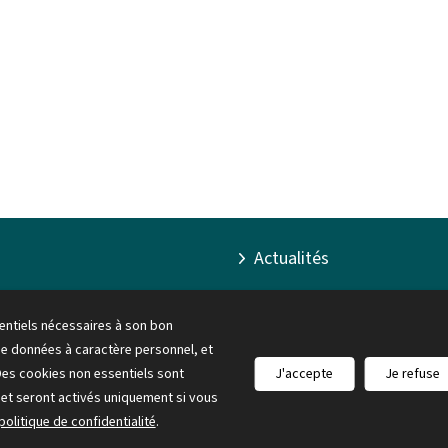
Actualités
Agenda
sentiels nécessaires à son bon
Pubications
e données à caractère personnel, et
Des cookies non essentiels sont
J'accepte
Je refuse
Législation
s et seront activés uniquement si vous
politique de confidentialité
.
Plan du site
A propos du site
Accessibilité
Aspects léga