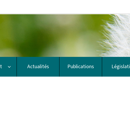
Aller au menu principal
Aller au contenu
MyFootprint
t
Actualités
Publications
Législat