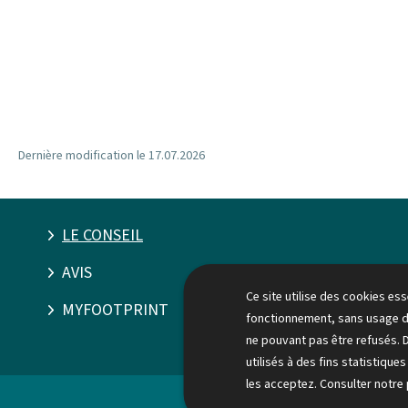
Dernière modification le
17.07.2026
LE CONSEIL
Pied
de
AVIS
Ce site utilise des cookies es
page
MYFOOTPRINT
fonctionnement, sans usage d
ne pouvant pas être refusés. 
utilisés à des fins statistique
les acceptez. Consulter notre
Contact