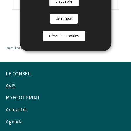
J'accepte
Je refuse
Gérer les cookies
Dernière modification le
09.09.2016
LE CONSEIL
Pied
de
AVIS
page
MYFOOTPRINT
Actualités
Agenda