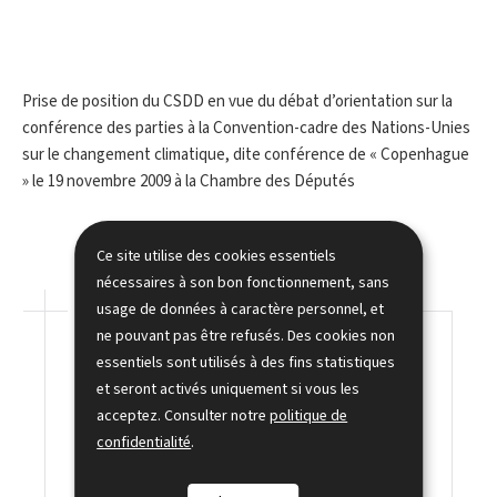
Prise de position du CSDD en vue du débat d’orientation sur la
conférence des parties à la Convention-cadre des Nations-Unies
sur le changement climatique, dite conférence de « Copenhague
» le 19 novembre 2009 à la Chambre des Députés
Ce site utilise des cookies essentiels
nécessaires à son bon fonctionnement, sans
Pour en savoir plus
usage de données à caractère personnel, et
ne pouvant pas être refusés. Des cookies non
essentiels sont utilisés à des fins statistiques
Prise de position du CSDD en vue du débat
et seront activés uniquement si vous les
d’orientation sur la conférence des parties à
acceptez. Consulter notre
politique de
la Convention-cadre des Nations-Unies sur
confidentialité
.
le changement climatique, dite conférence
de « Copenhague » (Pdf, 91 Ko)