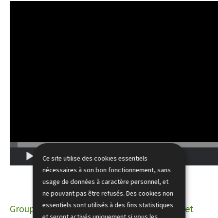
Ce site utilise des cookies essentiels
nécessaires à son bon fonctionnement, sans
usage de données à caractère personnel, et
ne pouvant pas être refusés. Des cookies non
essentiels sont utilisés à des fins statistiques
Groupe 3 - Ee Lëtzebuerg wou Intoleranz net
et seront activés uniquement si vous les