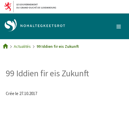
Aller au menu principal
Aller au contenu
Menu
princi
Actualités
99 Iddien fir eis Zukunft
Accueil
99 Iddien fir eis Zukunft
Crée le
27.10.2017