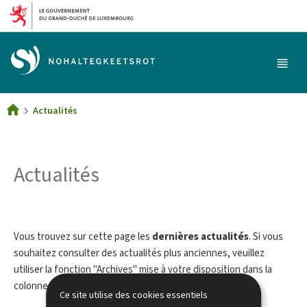
Aller au menu principal
Aller au contenu
Menu
princi
Actualités
Accueil
Actualités
Vous trouvez sur cette page les
dernières actualités
. Si vous
souhaitez consulter des actualités plus anciennes, veuillez
utiliser la fonction "Archives" mise à votre disposition dans la
colonne de droite.
Ce site utilise des cookies essentiels