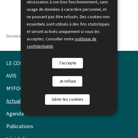
nécessaires à son bon fonctionnement, sans
usage de données à caractère personnel, et
ne pouvant pas être refusés. Des cookies non
essentiels sont utilisés à des fins statistiques
et seront activés uniquement si vous les
Dernière modification le
06.08.2026
acceptez. Consulter notre
politique de
confidentialité
.
LE CONSEIL
J'accepte
Pied
de
AVIS
Je refuse
page
MYFOOTPRINT
Gérer les cookies
Actualités
Agenda
Pubications