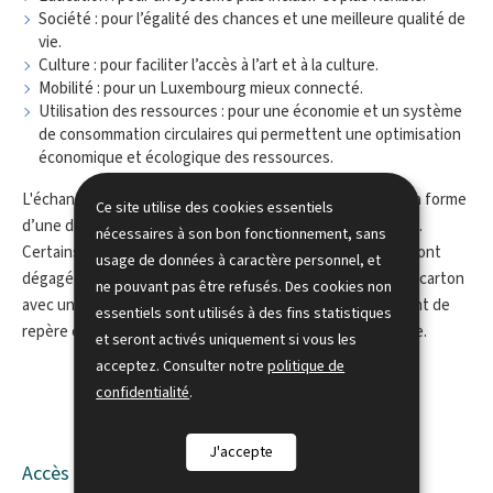
Société : pour l’égalité des chances et une meilleure qualité de
vie.
Culture : pour faciliter l’accès à l’art et à la culture.
Mobilité : pour un Luxembourg mieux connecté.
Utilisation des ressources : pour une économie et un système
de consommation circulaires qui permettent une optimisation
économique et écologique des ressources.
L'échange de vues entre les députés et les jeunes a pris la forme
Ce site utilise des cookies essentiels
d’une discussion ouverte sur chaque thématique abordée.
nécessaires à son bon fonctionnement, sans
Certains députés ont ensuite «adopté» des idées qui se sont
usage de données à caractère personnel, et
dégagées de la rencontre, représentées sous forme d’un carton
ne pouvant pas être refusés. Des cookies non
avec une pensée manuscrite, et qui doit leur servir de point de
essentiels sont utilisés à des fins statistiques
repère et les guider dans leurs travaux futurs à la Chambre.
et seront activés uniquement si vous les
acceptez. Consulter notre
politique de
confidentialité
.
J'accepte
Accès à la PHOTOTHEQUE