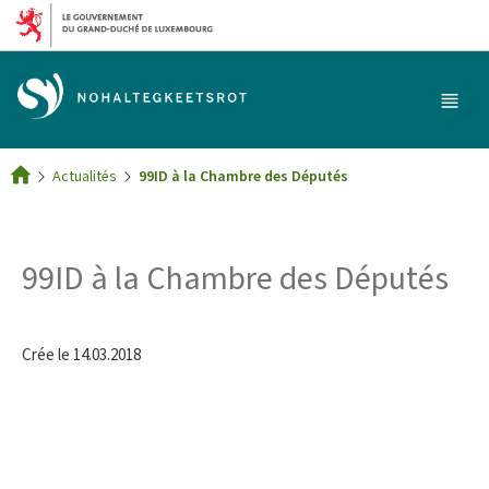
Aller au menu principal
Aller au contenu
Menu
princi
Actualités
99ID à la Chambre des Députés
Accueil
99ID à la Chambre des Députés
Crée le
14.03.2018